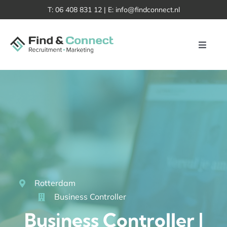
Skip
T:
06 408 831 12
| E:
info@findconnect.nl
to
content
Toggle
Naviga
Home
Vacatures
Voor kandidaten
Voor organisaties
Rotterdam
Events
Business Controller
Business Controller |
Over ons